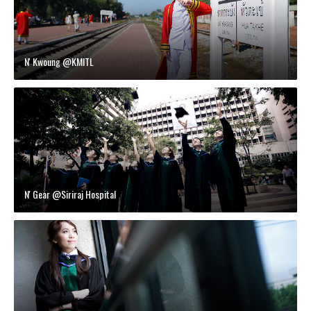
N' Kwoung @KMITL
N' Gear @Siriraj Hospital